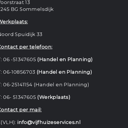
oorstraat 13
3245 BG Sommelsdijk
Werkplaats:
Noord Spuidijk 33
Contact per telefoon:
T: 06 -51347605
(Handel en Planning)
T: 06-10856703
(Handel en Planning)
T: 06-25141154 (Handel en Planning)
T: 06- 51347605
(Werkplaats)
Contact per mail:
E(VLH):
info@vijfhuizeservices.nl