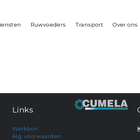
iensten
Ruwvoeders
Transport
Over ons
Links
Werkbon
Alg. voorwaarden